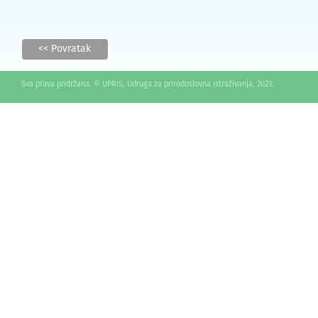
<< Povratak
Sva prava pridržana. © UPRIS, Udruga za prirodoslovna istraživanja, 2023.